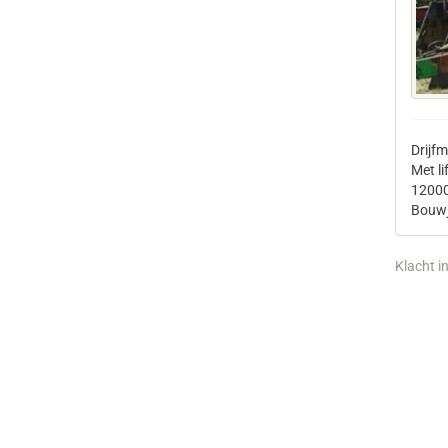
Drijfm
Met lif
1200
Bouwj
Klacht i