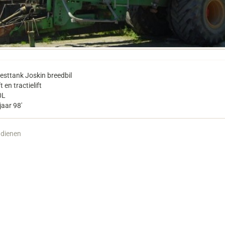
esttank Joskin breedbil
t en tractielift
0L
aar 98'
ndienen