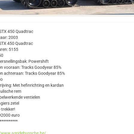
STX 450 Quadtrac
aar: 2003
 STX 450 Quadtrac
uren: 5155
50
ersnellingsbak: Powershift
n vooraan: Tracks Goodyear 85%
n achteraan: Tracks Goodyear 85%
co
ijving: Met hefinrichting en kardan
ulische rem
belwerkende ventielen
giers zetel
 trekker!
 92000 euro
**********
//www.agridebussche.be/