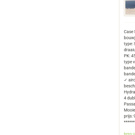
Case 
bouwj
type:
draai
PK: 4
type v
bande
bande
✓ air
beschr
Hydra
4 dub
Passa
Mooie
prijs:
******
http: