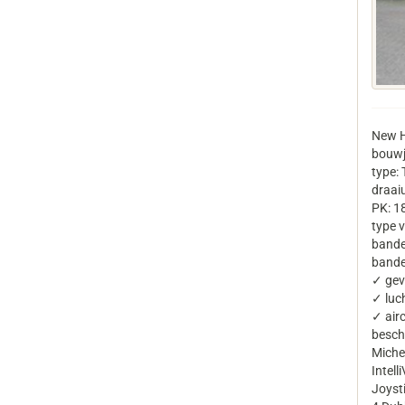
New H
bouwj
type:
draai
PK: 1
type 
bande
bande
✓ gev
✓ luc
✓ air
besch
Miche
Intell
Joyst