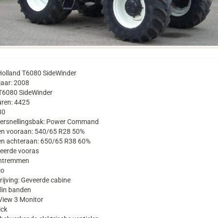
olland T6080 SideWinder
aar: 2008
 T6080 SideWinder
uren: 4425
80
versnellingsbak: Power Command
n vooraan: 540/65 R28 50%
n achteraan: 650/65 R38 60%
eerde vooras
htremmen
co
rijving: Geveerde cabine
lin banden
iView 3 Monitor
ick