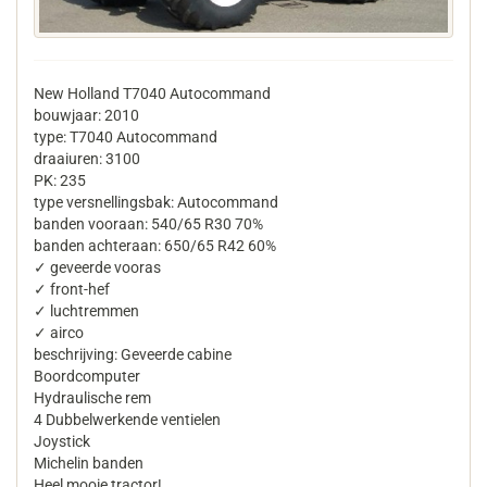
New Holland T7040 Autocommand
bouwjaar: 2010
type: T7040 Autocommand
draaiuren: 3100
PK: 235
type versnellingsbak: Autocommand
banden vooraan: 540/65 R30 70%
banden achteraan: 650/65 R42 60%
✓ geveerde vooras
✓ front-hef
✓ luchtremmen
✓ airco
beschrijving: Geveerde cabine
Boordcomputer
Hydraulische rem
4 Dubbelwerkende ventielen
Joystick
Michelin banden
Heel mooie tractor!