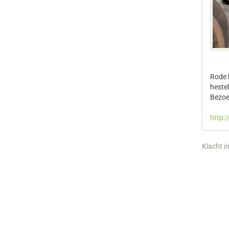
Rode 
heste
Bezoe
http:
Klacht i