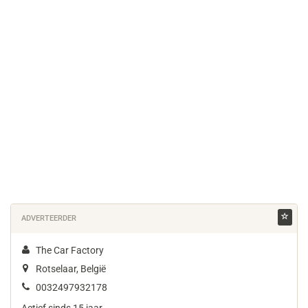
ADVERTEERDER
The Car Factory
Rotselaar, België
0032497932178
Actief sinds 15 jaar