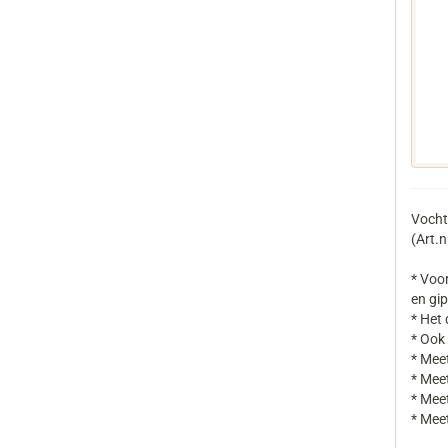
Vocht
(Art.
* Voor
en gip
* Het 
* Ook
* Meet
* Meet
* Mee
* Mee