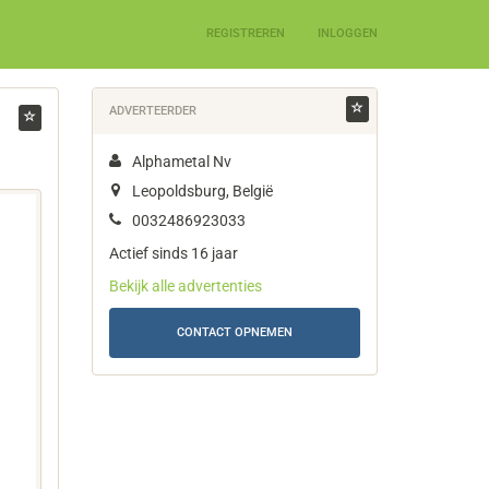
REGISTREREN
INLOGGEN
ADVERTEERDER
Alphametal Nv
Leopoldsburg, België
0032486923033
Actief sinds 16 jaar
Bekijk alle advertenties
CONTACT OPNEMEN