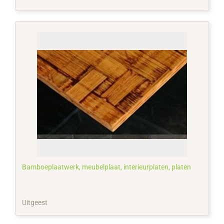
Bamboeplaatwerk, meubelplaat, interieurplaten, platen
Uitgeest