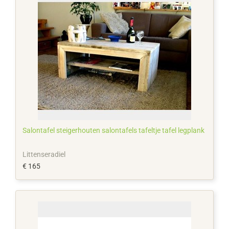
Salontafel steigerhouten salontafels tafeltje tafel legplank
Littenseradiel
€ 165