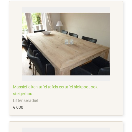
Massief eiken tafel tafels eettafel blokpoot ook
steigerhout
Littenseradiel
€ 630