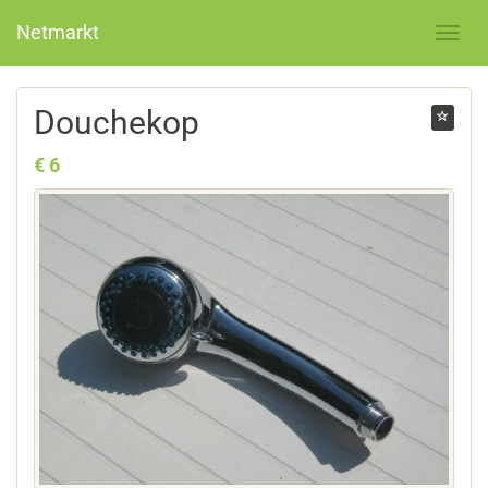
Netmarkt
Douchekop
€ 6