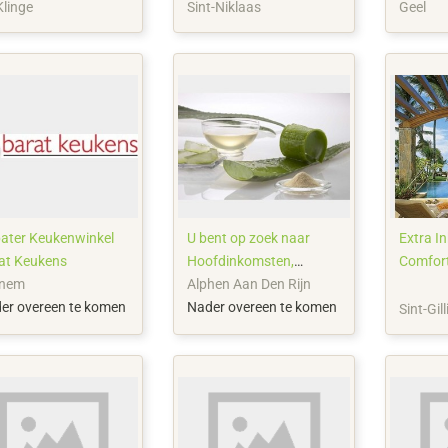
Klinge
Sint-Niklaas
Geel
bater Keukenwinkel
U bent op zoek naar
Extra Inkomen = Extra
at Keukens
Hoofdinkomsten,
Comfor
parttime?
nem
Alphen Aan Den Rijn
er overeen te komen
Nader overeen te komen
Sint-Gil