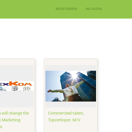
REGISTREREN
INLOGGEN
 will change the
Commercieel talent,
 Marketing
Topverkoper. M/V
ss