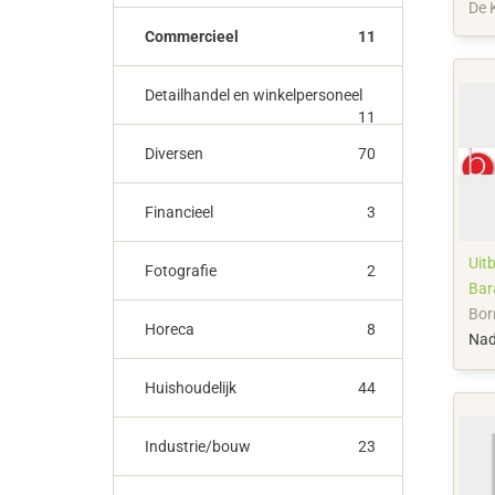
De 
Commercieel
11
Detailhandel en winkelpersoneel
11
Diversen
70
Financieel
3
Uit
Fotografie
2
Bar
Bor
Horeca
8
Nad
Huishoudelijk
44
Industrie/bouw
23