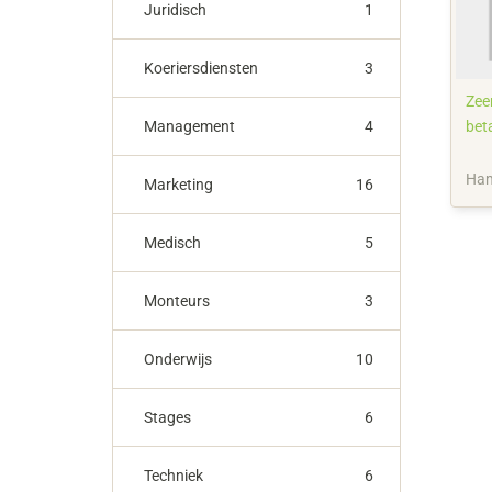
Juridisch
1
Koeriersdiensten
3
Zee
Management
4
bet
Ha
Marketing
16
Medisch
5
Monteurs
3
Onderwijs
10
Stages
6
Techniek
6