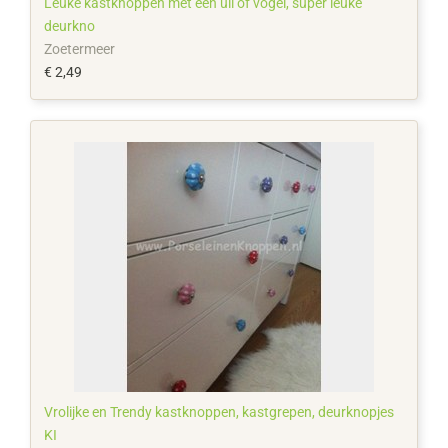
Leuke kastknoppen met een uil of vogel, super leuke
deurkno
Zoetermeer
€ 2,49
Vrolijke en Trendy kastknoppen, kastgrepen, deurknopjes
KI