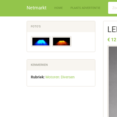
Netmarkt
HOME
PLAATS ADVERTENTIE
FOTO'S
LE
€ 12
KENMERKEN
Rubriek:
Motoren: Diversen