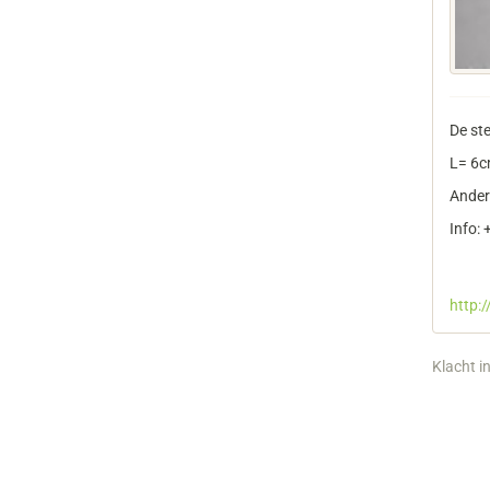
De ste
L= 6c
Andere
Info:
http:
Klacht i