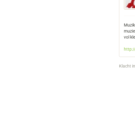
Muzika
muzie
vol kl
http:
Klacht i