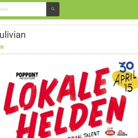
ulivian
is