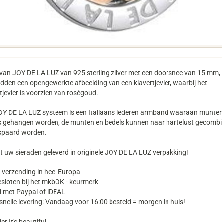
van JOY DE LA LUZ van 925 sterling zilver met een doorsnee van 15 mm, 
dden een opengewerkte afbeelding van een klavertjevier, waarbij het
tjevier is voorzien van roségoud.
OY DE LA LUZ systeem is een Italiaans lederen armband waaraan munten
s gehangen worden, de munten en bedels kunnen naar hartelust gecomb
spaard worden.
gt uw sieraden geleverd in originele JOY DE LA LUZ verpakking!
 verzending in heel Europa
sloten bij het mkbOK - keurmerk
l met Paypal of iDEAL
nelle levering: Vandaag voor 16:00 besteld = morgen in huis!
er It's beautiful