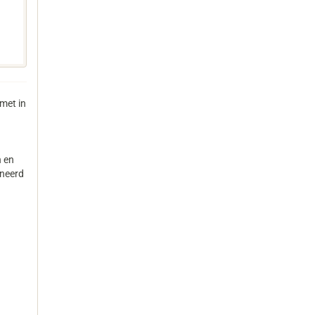
met in
 en
ineerd