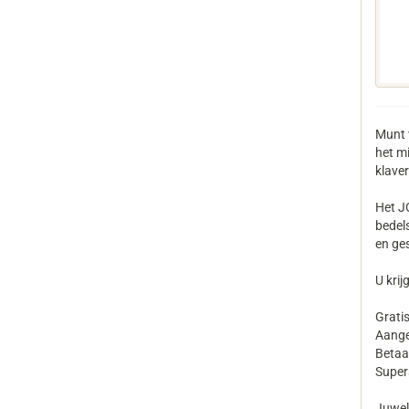
Munt 
het mi
klaver
Het J
bedel
en ge
U krij
Gratis
Aange
Betaa
Supers
Juweli