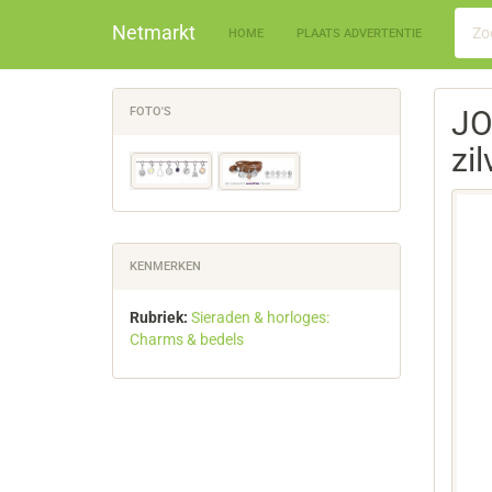
Netmarkt
HOME
PLAATS ADVERTENTIE
FOTO'S
JO
zi
KENMERKEN
Rubriek:
Sieraden & horloges:
Charms & bedels