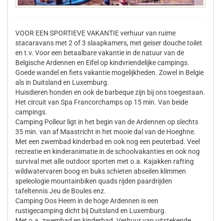
VOOR EEN SPORTIEVE VAKANTIE verhuur van ruime
stacaravans met 2 of 3 slaapkamers, met geiser douche toilet
en t.v. Voor een betaalbare vakantie in de natuur van de
Belgische Ardennen en Eifel op kindvriendelijke campings.
Goede wandel en fiets vakantie mogelijkheden. Zowel in Belgie
als in Duitsland en Luxemburg.
Huisdieren honden en ook de barbeque zijn bij ons toegestaan.
Het circuit van Spa Francorchamps op 15 min. Van beide
campings.
Camping Polleur ligt in het begin van de Ardennen op slechts
35 min. van af Maastricht in het mooie dal van de Hoeghne.
Met een zwembad kinderbad en ook nog een peuterbad. Veel
recreatie en kinderanimatie in de schoolvakanties en ook nog
survival met alle outdoor sporten met o.a. Kajakken rafting
wildwatervaren boog en buks schieten abseilen klimmen
speleologie mountainbiken quads rijden paardrijden
tafeltennis Jeu de Boules enz.
Camping Oos Heem in de hoge Ardennen is een
rustigecamping dicht bij Duitsland en Luxemburg.
Met o.a. zwembad en kinderbad. Verhuur van uitstekende