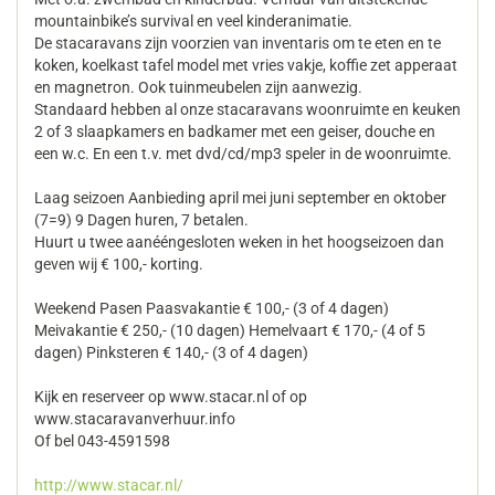
mountainbike’s survival en veel kinderanimatie.
De stacaravans zijn voorzien van inventaris om te eten en te
koken, koelkast tafel model met vries vakje, koffie zet apperaat
en magnetron. Ook tuinmeubelen zijn aanwezig.
Standaard hebben al onze stacaravans woonruimte en keuken
2 of 3 slaapkamers en badkamer met een geiser, douche en
een w.c. En een t.v. met dvd/cd/mp3 speler in de woonruimte.
Laag seizoen Aanbieding april mei juni september en oktober
(7=9) 9 Dagen huren, 7 betalen.
Huurt u twee aanééngesloten weken in het hoogseizoen dan
geven wij € 100,- korting.
Weekend Pasen Paasvakantie € 100,- (3 of 4 dagen)
Meivakantie € 250,- (10 dagen) Hemelvaart € 170,- (4 of 5
dagen) Pinksteren € 140,- (3 of 4 dagen)
Kijk en reserveer op www.stacar.nl of op
www.stacaravanverhuur.info
Of bel 043-4591598
http://www.stacar.nl/