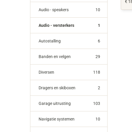
€ 1
Audio - speakers
10
Audio - versterkers
1
Autostalling
6
Banden en velgen
29
Diversen
118
Dragers en skiboxen
2
Garage uitrusting
103
Navigatie systemen
10