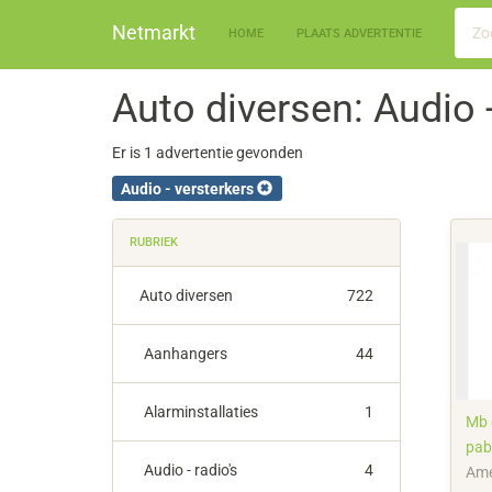
Netmarkt
HOME
PLAATS ADVERTENTIE
Auto diversen: Audio 
Er is 1 advertentie gevonden
Audio - versterkers
RUBRIEK
Auto diversen
722
Aanhangers
44
Alarminstallaties
1
Mb 
pab
Audio - radio's
4
Ame