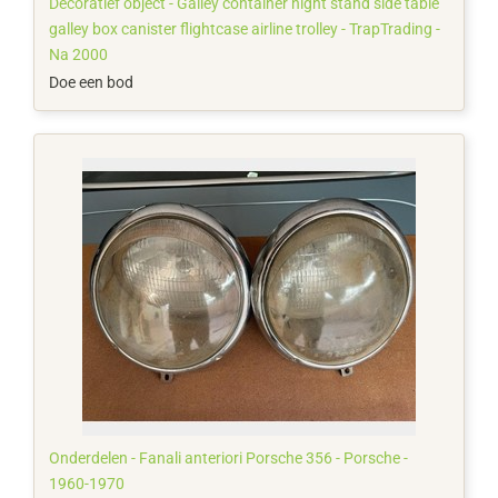
Decoratief object - Galley container night stand side table
galley box canister flightcase airline trolley - TrapTrading -
Na 2000
Doe een bod
Onderdelen - Fanali anteriori Porsche 356 - Porsche -
1960-1970