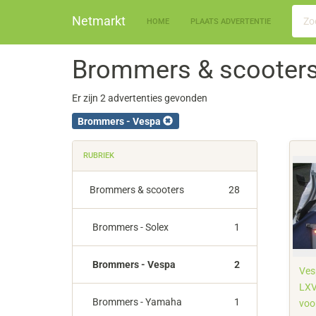
Netmarkt
HOME
PLAATS ADVERTENTIE
Brommers & scooters
Er zijn 2 advertenties gevonden
Brommers - Vespa
RUBRIEK
Brommers & scooters
28
Brommers - Solex
1
Brommers - Vespa
2
Ves
LXV,
Brommers - Yamaha
1
voo