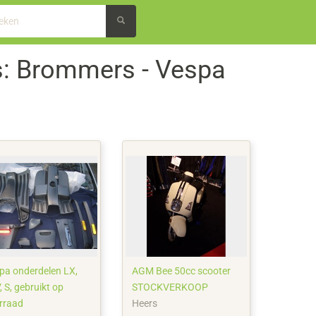
: Brommers - Vespa
pa onderdelen LX,
AGM Bee 50cc scooter
 S, gebruikt op
STOCKVERKOOP
rraad
Heers