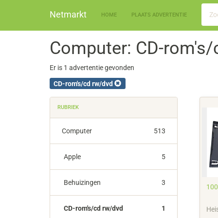
Netmarkt
HOME
PLAATS ADVERTENTIE
Computer: CD-rom's/
Er is 1 advertentie gevonden
CD-rom's/cd rw/dvd
RUBRIEK
Computer
513
Apple
5
Behuizingen
3
100
CD-rom's/cd rw/dvd
1
Hei