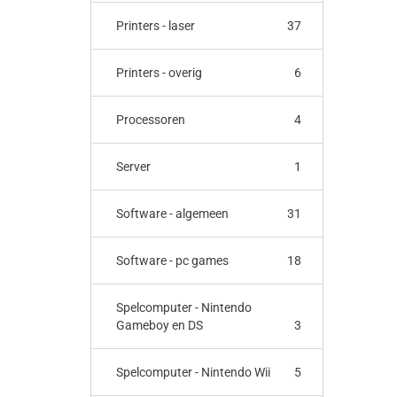
Printers - laser
37
Printers - overig
6
Processoren
4
Server
1
Software - algemeen
31
Software - pc games
18
Spelcomputer - Nintendo
Gameboy en DS
3
Spelcomputer - Nintendo Wii
5