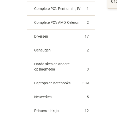
€ 1
Complete PC's Pentium III, IV
1
Complete PC's AMD, Celeron
2
Diversen
17
Geheugen
2
Harddisken en andere
opslagmedia
3
Laptops en notebooks
309
Netwerken
5
Printers - inktjet
12