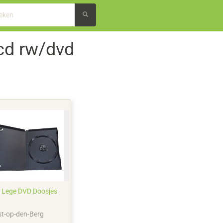
cd rw/dvd
 Lege DVD Doosjes
st-op-den-Berg