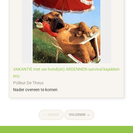
VAKANTIE met uw hond(en) ARDENNEN survival kajakken
enz.
Polleur De Theux
Nader overeen te komen
←
VORIGE
VOLGENDE
→