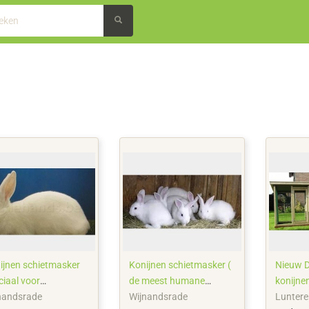
ijnen schietmasker
Konijnen schietmasker (
Nieuw 
ciaal voor
de meest humane
konijne
chtkonijnen
manier van verdoven)
nandsrade
Wijnandsrade
Luntere