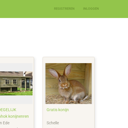
REGISTREREN
INLOGGEN
DEGELIJK
Gratis konijn
nhok konijnenren
n Ede
Schelle