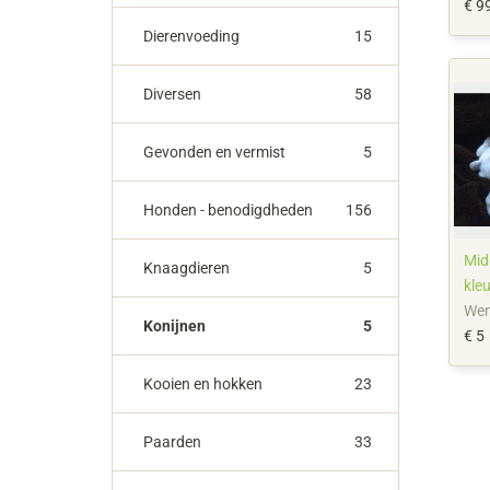
€ 9
Dierenvoeding
15
Diversen
58
Gevonden en vermist
5
Honden - benodigdheden
156
Mid
Knaagdieren
5
kle
We
Konijnen
5
€ 5
Kooien en hokken
23
Paarden
33