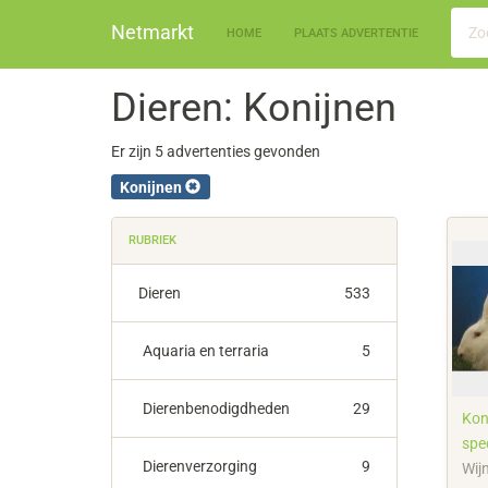
Netmarkt
HOME
PLAATS ADVERTENTIE
Dieren: Konijnen
Er zijn 5 advertenties gevonden
Konijnen
RUBRIEK
Dieren
533
Aquaria en terraria
5
Dierenbenodigdheden
29
Kon
spe
Dierenverzorging
9
sla
Wij