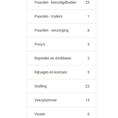
Paarden - benodigdheden
25
Paarden - trailers
1
Paarden - verzorging
8
Pony's
3
Reptielen en Amfibieen
2
Rijtuigen en koetsen
5
Stalling
22
Vee/pluimvee
15
Vissen
6