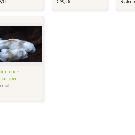
9,95
€ 99,95
Nader o
delgrootte
urkonijnen
mmel