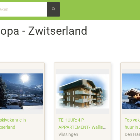
ropa - Zwitserland
skivakantie in
TE HUUR: 4 P.
Top vak
tserland
APPARTEMENT/ Wallis/
huur in
La Tzoumaz;
Vlissingen
Den Ha