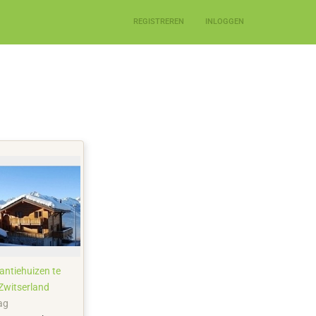
REGISTREREN
INLOGGEN
antiehuizen te
 Zwitserland
ag