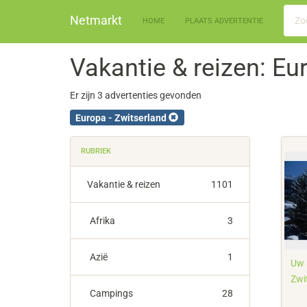
Netmarkt
HOME
PLAATS ADVERTENTIE
Vakantie & reizen: Eu
Er zijn 3 advertenties gevonden
Europa - Zwitserland
RUBRIEK
Vakantie & reizen
1101
Afrika
3
Azië
1
Uw 
Zwi
Campings
28