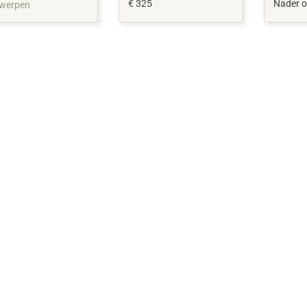
ONTHAASTEN.
€ 325
Nader o
werpen