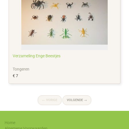
Verzameling Enge Beestjes
Tongeren
€ 7
←
VORIGE
VOLGENDE
→
Home
Algemene Voorwaarden