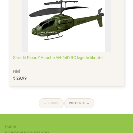
Silverlit PicooZ Apache AH-64D RC legerhelikopter
Niel
€ 29,99
←
VORIGE
VOLGENDE
→
Home
Algemene Voorwaarden