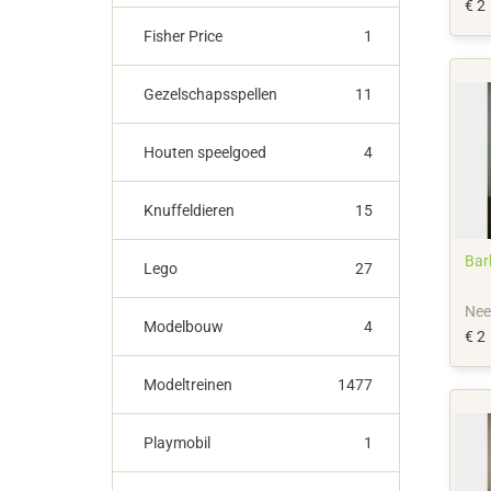
€ 2
Fisher Price
1
Gezelschapsspellen
11
Houten speelgoed
4
Knuffeldieren
15
Bar
Lego
27
Nee
Modelbouw
4
€ 2
Modeltreinen
1477
Playmobil
1