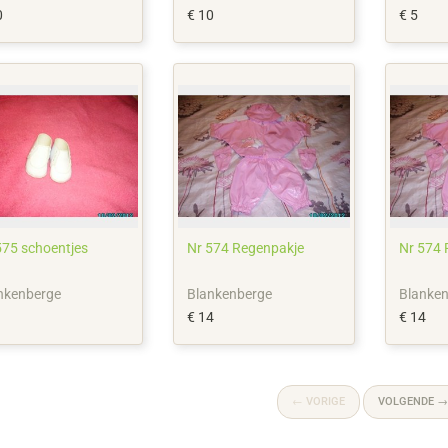
0
€ 10
€ 5
575 schoentjes
Nr 574 Regenpakje
Nr 574 
nkenberge
Blankenberge
Blanke
€ 14
€ 14
←
VORIGE
VOLGENDE