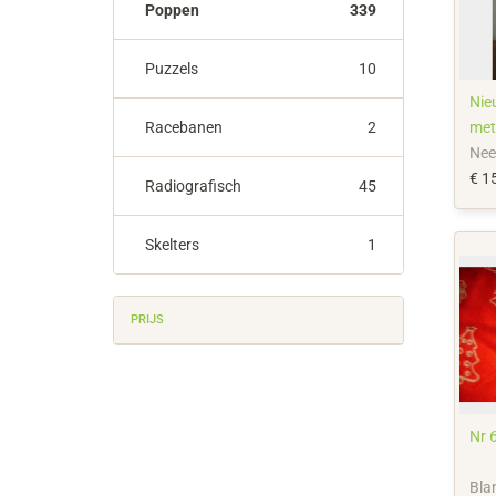
Poppen
339
Puzzels
10
Nie
Racebanen
2
met
Nee
€ 1
Radiografisch
45
Skelters
1
PRIJS
Nr 6
Bla