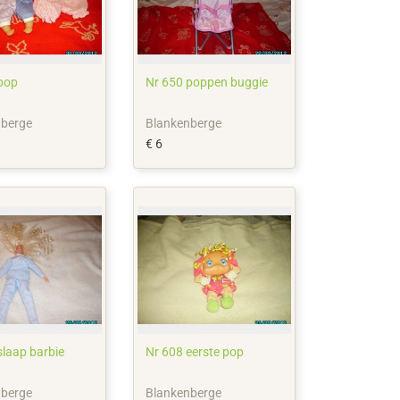
pop
Nr 650 poppen buggie
nberge
Blankenberge
€ 6
slaap barbie
Nr 608 eerste pop
nberge
Blankenberge