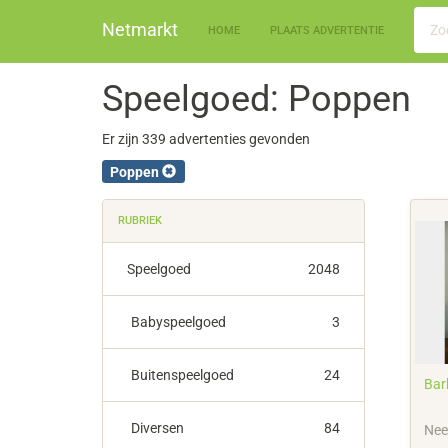
Netmarkt
HOME
PLAATS ADVERTENTIE
Speelgoed: Poppen
Er zijn 339 advertenties gevonden
Poppen
RUBRIEK
Speelgoed
2048
Babyspeelgoed
3
Buitenspeelgoed
24
Bar
Diversen
84
Nee