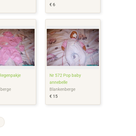
€ 6
Regenpakje
Nr 572 Pop baby
annebelle
nberge
Blankenberge
€ 15
→