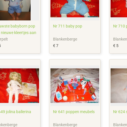
uwste babyborn pop
Nr 711 baby pop
Nr 710 
 nieuwe kleertjes aan
rpelt
Blankenberge
Blanke
5
€ 7
€ 5
49 jolina ballerina
Nr 641 poppen meubels
Nr 624 
nkenberge
Blankenberge
Blanke