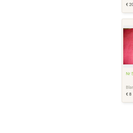
€ 2
Nr 
Bla
€ 8