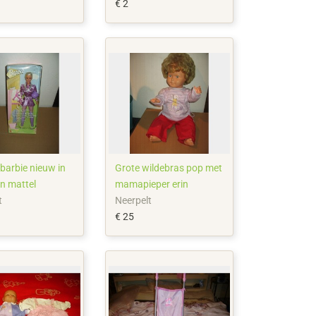
€ 2
jbarbie nieuw in
Grote wildebras pop met
n mattel
mamapieper erin
t
Neerpelt
€ 25