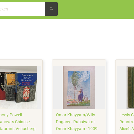
hony Powell -
Omar Khayyam/Willy
Lewis Ca
anova's Chinese
Pogany - Rubaiyat of
Rountree
taurant; Venusberg;
Omar Khayyam - 1909
Alice's 