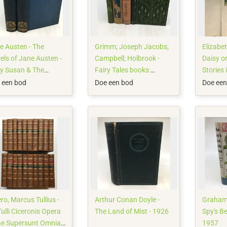
e Austen - The
Grimm; Joseph Jacobs;
Elizabet
els of Jane Austen -
Campbell; Holbrook -
Daisy o
y Susan & The
Fairy Tales books:
Stories
ters - 1912
Grimm's Fairy Tales;
to the I
 een bod
Doe een bod
Doe een
English Fairy Tales; Tales
hand-co
of Foreign Lands;
woodcut
Nature Myths -
1900/1947
ro, Marcus Tullius -
Arthur Conan Doyle -
Graham 
ulli Ciceronis Opera
The Land of Mist - 1926
Spy's B
e Supersunt Omnia -
1957