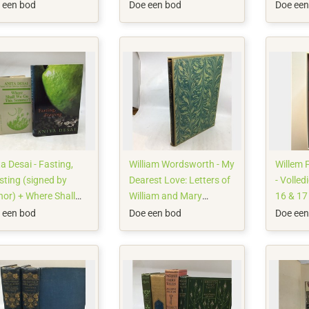
ks Do Furnish A
Wonderl
 een bod
Doe een bod
Doe een
m - 1955/1971
a Desai - Fasting,
William Wordsworth - My
Willem 
sting (signed by
Dearest Love: Letters of
- Volled
hor) + Where Shall
William and Mary
16 & 17
Go This Summer? -
Wordsworth 1810
 een bod
Doe een bod
Doe een
2/1999
(signed liimited edition) -
1981