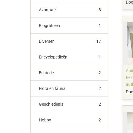
Boo
Doe
Roo
Avontuur
8
Biografieën
1
Diversen
17
Encyclopedieën
1
Anit
Esoterie
2
Fea
aut
Flora en fauna
2
We 
Doe
198
Geschiedenis
2
Hobby
2