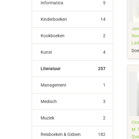
Informatica
5
Kinderboeken
14
Jan
Kookboeken
2
Nov
Lad
Let
Doe
Kunst
4
Literatuur
257
Management
1
Medisch
3
Muziek
2
Cice
M. T
Reisboeken & Gidsen
182
Qua