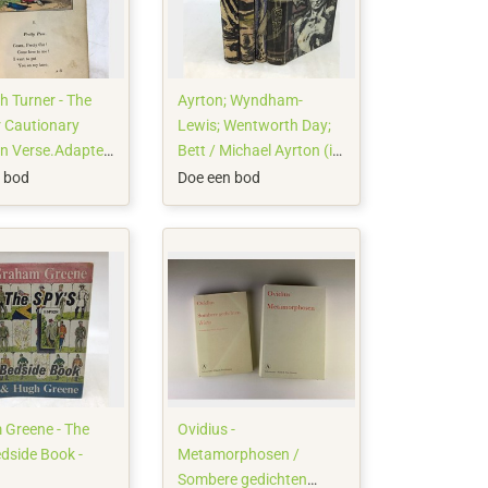
h Turner - The
Ayrton; Wyndham-
r Cautionary
Lewis; Wentworth Day;
 in Verse.Adapted
Bett / Michael Ayrton (ill)
deas of Children (
- Ayrton designed
 bod
Doe een bod
loured
dustwrappers: The Maze
s) - 1835
Runner; English Myths;
Ghosts and Witches; The
Human Age - 1952/1967
Greene - The
Ovidius -
edside Book -
Metamorphosen /
Sombere gedichten