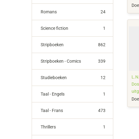
178
Doe
Romans
24
Science fiction
1
Stripboeken
862
Stripboeken - Comics
339
L.N.
Studieboeken
12
Dost
uitg
Taal - Engels
1
Rus
Doe
196
Taal - Frans
473
Thrillers
1