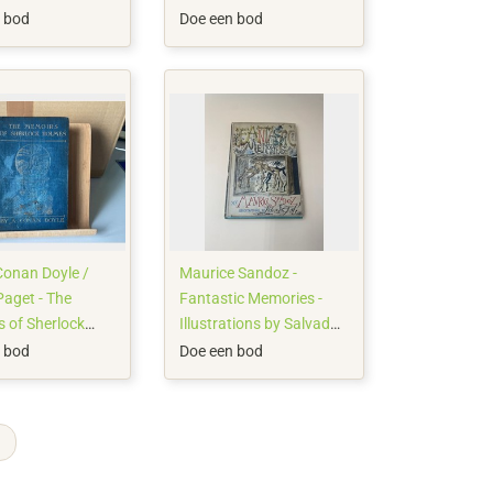
(Tristia) - 1994/1998
 bod
Doe een bod
Conan Doyle /
Maurice Sandoz -
Paget - The
Fantastic Memories -
 of Sherlock
Illustrations by Salvador
(Souvenir
Dali - 1944
 bod
Doe een bod
 - 1902
→