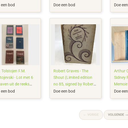
3/1787
 een bod
Doe een bod
Doe een
 Tolstojen F.M.
Robert Graves - The
Arthur 
ojevski - Lot met 6
Shout (Limited edition
Sidney 
aven uit de reeks
no 85, signed by Robert
Memoirs
sische Bibliotheek -
Graves) - 1929
Holmes 
 een bod
Doe een bod
Doe een
6/2019
Edition)
←
VORIGE
VOLGENDE