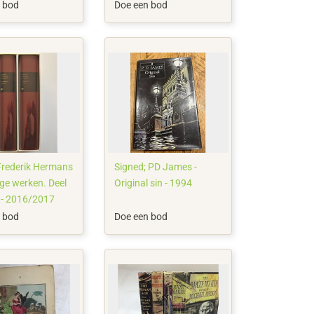
and - 1910
 bod
Doe een bod
Frederik Hermans
Signed; PD James -
ige werken. Deel
Original sin - 1994
 - 2016/2017
 bod
Doe een bod