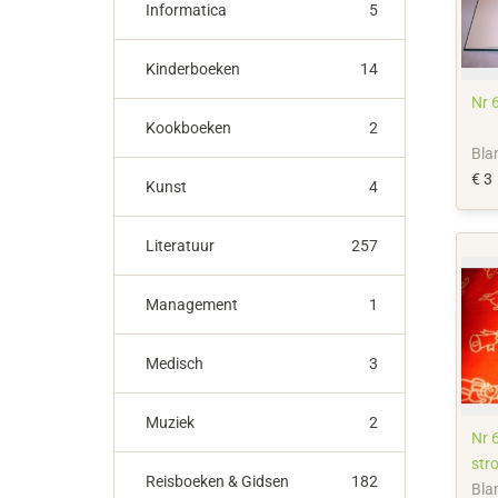
Informatica
5
Kinderboeken
14
Nr 6
Kookboeken
2
Bla
€ 3
Kunst
4
Literatuur
257
Management
1
Medisch
3
Muziek
2
Nr 
str
Reisboeken & Gidsen
182
Bla