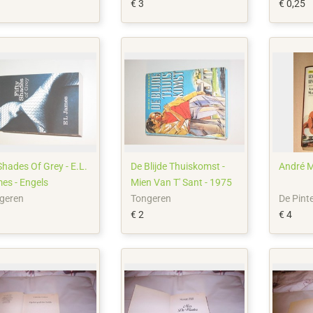
€ 3
€ 0,25
Shades Of Grey - E.L.
De Blijde Thuiskomst -
André M
es - Engels
Mien Van T' Sant - 1975
geren
Tongeren
De Pint
€ 2
€ 4