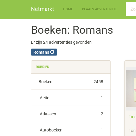
Netmarkt
HOME
PLAATS ADVERTENTIE
Boeken: Romans
Er zijn 24 advertenties gevonden
Romans
RUBRIEK
Boeken
2458
Actie
1
Atlassen
2
Tir
Autoboeken
1
Ton