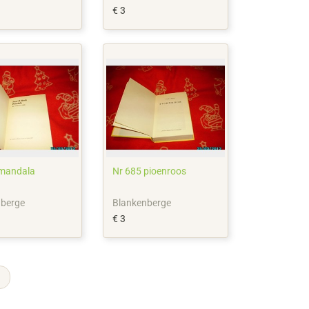
€ 3
 mandala
Nr 685 pioenroos
nberge
Blankenberge
€ 3
→