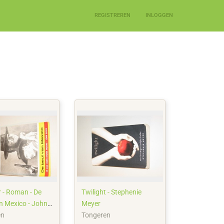
REGISTREREN
INLOGGEN
r - Roman - De
Twilight - Stephenie
n Mexico - John
Meyer
en
Tongeren