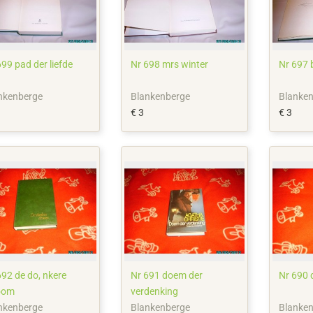
99 pad der liefde
Nr 698 mrs winter
Nr 697 
nkenberge
Blankenberge
Blanke
€ 3
€ 3
692 de do, nkere
Nr 691 doem der
oom
verdenking
nkenberge
Blankenberge
Blanke