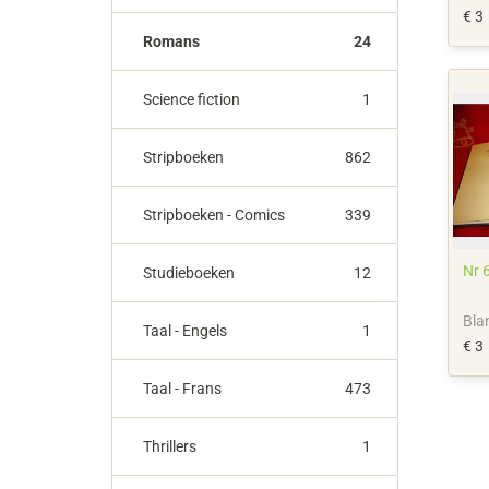
€ 3
Romans
24
Science fiction
1
Stripboeken
862
Stripboeken - Comics
339
Nr 
Studieboeken
12
Bla
Taal - Engels
1
€ 3
Taal - Frans
473
Thrillers
1