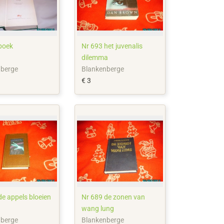
boek
Nr 693 het juvenalis
dilemma
nberge
Blankenberge
€ 3
Nr 690 de appels bloeien
Nr 689 de zonen van
wang lung
nberge
Blankenberge