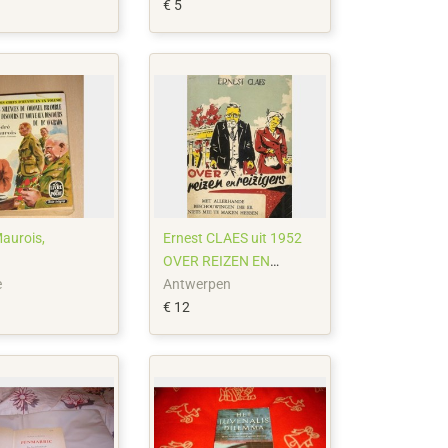
€ 5
aurois,
Ernest CLAES uit 1952
OVER REIZEN EN
REIZIGERS
e
Antwerpen
€ 12