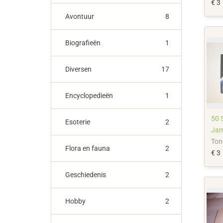
€ 3
Avontuur
8
Biografieën
1
Diversen
17
Encyclopedieën
1
50 
Esoterie
2
Jam
Ton
Flora en fauna
2
€ 3
Geschiedenis
2
Hobby
2