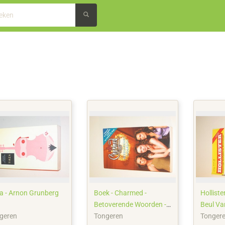
za - Arnon Grunberg
Boek - Charmed -
Holliste
Betoverende Woorden -
Beul Va
Big Balloon Publisher
Sade
geren
Tongeren
Tonger