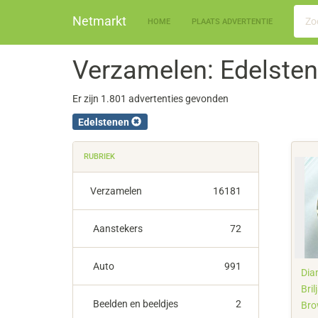
Netmarkt
HOME
PLAATS ADVERTENTIE
Verzamelen: Edelste
Er zijn 1.801 advertenties gevonden
Edelstenen
RUBRIEK
Verzamelen
16181
Aanstekers
72
Auto
991
Diam
Bril
Beelden en beeldjes
2
Bro