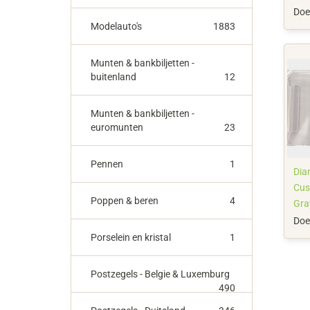
Doe
Modelauto's
1883
Munten & bankbiljetten -
buitenland
12
Munten & bankbiljetten -
euromunten
23
Pennen
1
Diam
Cus
Poppen & beren
4
Gray
Res
Doe
Porselein en kristal
1
Postzegels - Belgie & Luxemburg
490