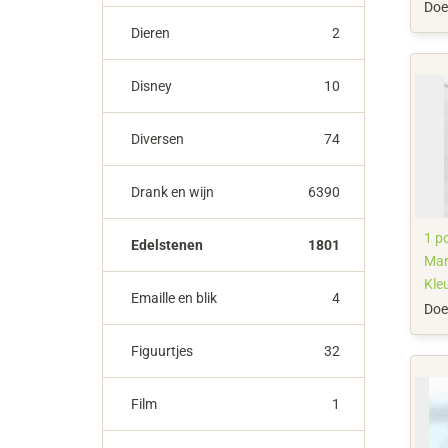
Doe
Dieren
2
Disney
10
Diversen
74
Drank en wijn
6390
1 pc
Edelstenen
1801
Mar
Kle
Emaille en blik
4
bru
Doe
geel
Figuurtjes
32
Film
1