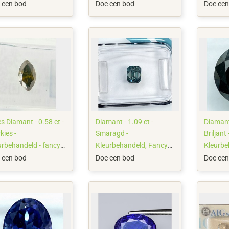
(1)
1960 g
 een bod
Doe een bod
Doe een
s Diamant - 0.58 ct -
Diamant - 1.09 ct -
Diamant 
kies -
Smaragd -
Briljant 
urbehandeld - fancy
Kleurbehandeld, Fancy
Kleurbe
inachtig groenachtig
Deep Greenish Blue - SI1
N/A
 een bod
Doe een bod
Doe een
 - SI1, No reserve !