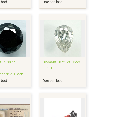
stapsgewijze snede -
 bod
Doe een bod
Natural Fancy Black - No
Reserve
- 4.38 ct -
Diamant - 0.23 ct - Peer -
-
J - SI1
handeld, Black -
 bod
Doe een bod