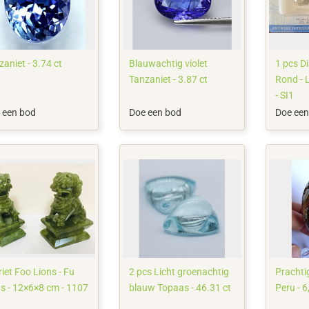
aniet - 3.74 ct
Blauwachtig violet
1 pcs Di
Tanzaniet - 3.87 ct
Rond - 
- SI1
 een bod
Doe een bod
Doe een
iet Foo Lions - Fu
2 pcs Licht groenachtig
Prachtig
s - 12×6×8 cm - 1107
blauw Topaas - 46.31 ct
Peru - 6