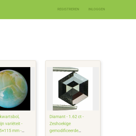
REGISTREREN
INLOGGEN
kwartsbol,
Diamant - 1.62 ct -
jn variëteit -
Zeshoekige
5×115 mm -
gemodificeerde