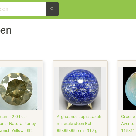
nen
ant - 2.04 ct -
Afghaanse Lapis Lazuli
Groene 
jant - Natural Fancy
minerale steen Bol -
Aventuri
wnish Yellow - SI2
85×85×85 mm - 917 g -
115×11