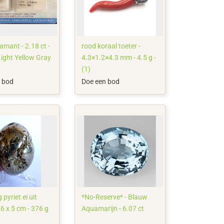
amant - 2.18 ct -
rood koraal toeter -
Light Yellow Gray
4.3×1.2×4.3 mm - 4.5 g -
(1)
 bod
Doe een bod
 pyriet ei uit
*No-Reserve* - Blauw
,6 x 5 cm - 376 g
Aquamarijn - 6.07 ct