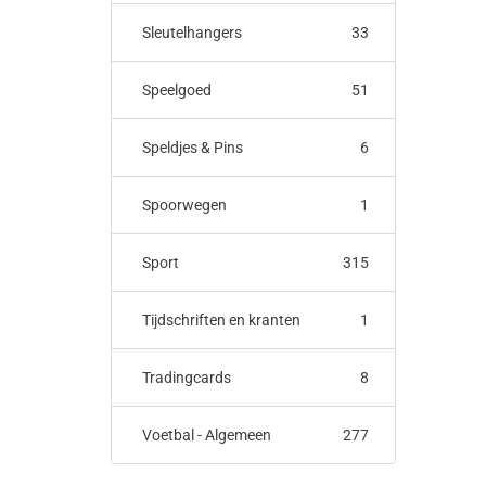
Sleutelhangers
33
Speelgoed
51
Speldjes & Pins
6
Spoorwegen
1
Sport
315
Tijdschriften en kranten
1
Tradingcards
8
Voetbal - Algemeen
277