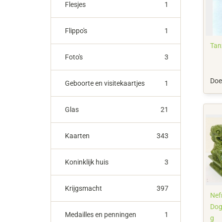
Flesjes
1
Flippo's
1
Tanz
Foto's
3
Doe
Geboorte en visitekaartjes
1
Glas
21
Kaarten
343
Koninklijk huis
3
Krijgsmacht
397
Nefr
Dog
Medailles en penningen
1
g