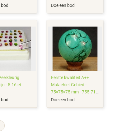
 bod
Doe een bod
Veelkleurig
Eerste kwaliteit A++
jn - 5.16 ct
Malachiet Gebied -
75×75×75 mm - 755.71
g
 bod
Doe een bod
→