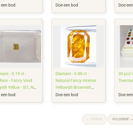
 een bod
Doe een bod
Doe een
ant - 0.19 ct -
Diamant - 0.88 ct -
30 pcs 
hion - Fancy Vivid
Natural Fancy Intense
Toermali
ish Yellow - SI1, No
Yellowish Brownish
erve Price
Orange - I3 *NO
 een bod
Doe een bod
Doe een
RESERVE*
←
VORIGE
VOLGENDE