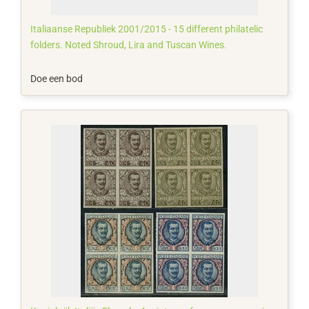
Italiaanse Republiek 2001/2015 - 15 different philatelic
folders. Noted Shroud, Lira and Tuscan Wines.
Doe een bod