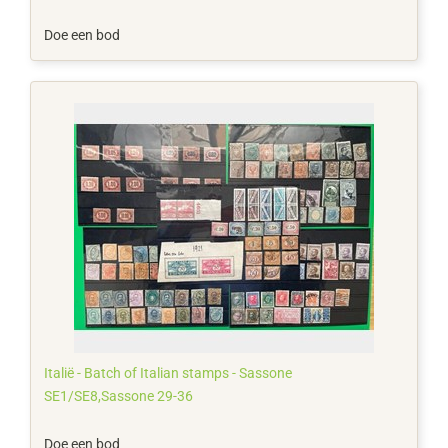
Doe een bod
Italië - Batch of Italian stamps - Sassone
SE1/SE8,Sassone 29-36
Doe een bod