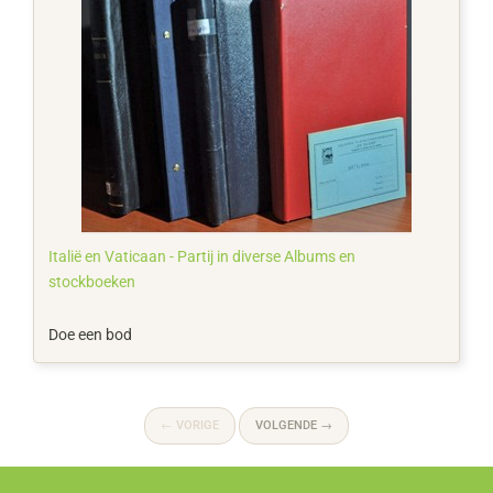
Italië en Vaticaan - Partij in diverse Albums en
stockboeken
Doe een bod
←
VORIGE
VOLGENDE
→