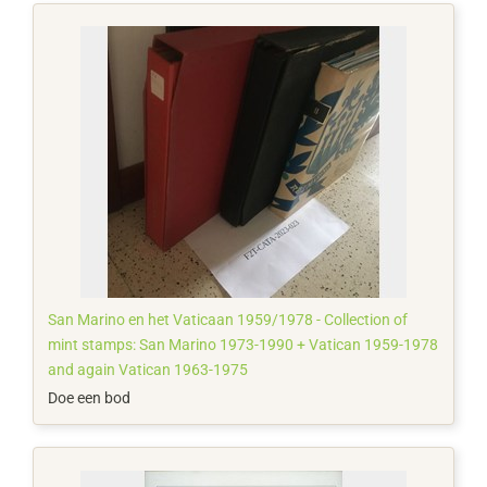
San Marino en het Vaticaan 1959/1978 - Collection of
mint stamps: San Marino 1973-1990 + Vatican 1959-1978
and again Vatican 1963-1975
Doe een bod