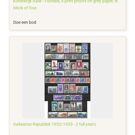
Koninkrijk Italië - Floreale, 4 print proofs on grey paper, in
block of four.
Doe een bod
Italiaanse Republiek 1952/1953 - 2 full years.